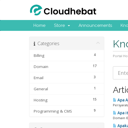
Home
Store
Announcements
Kn
Kn
Categories
4
Billing
Portal H
17
Domain
3
Email
Arti
1
General
15
Hosting
Apa A
Persyarat
9
Programming & CMS
Apa i
Domain ID
Apaka