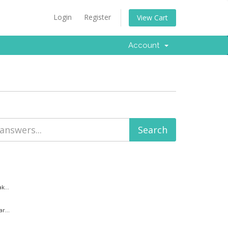
Login
Register
View Cart
Account
k...
r...