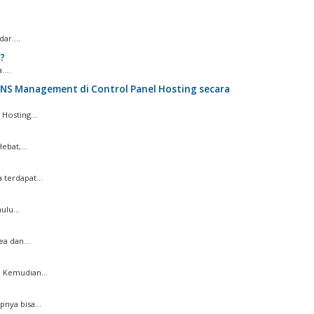
ar....
?
...
S Management di Control Panel Hosting secara
Hosting...
bat,...
terdapat...
lu...
a dan...
 Kemudian...
nya bisa...