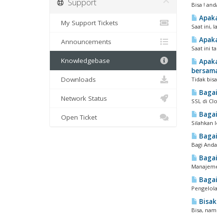
Support
Bisa ! an
Apaka
My Support Tickets
Saat ini,
Apaka
Announcements
Saat ini 
Knowledgebase
Apaka
bersam
Downloads
Tidak bis
Bagai
Network Status
SSL di Cl
Bagai
Open Ticket
Silahkan 
Bagai
Bagi Anda
Bagai
Manajemen
Bagai
Pengelola
Bisak
Bisa, nam