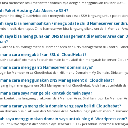
da bisa memesan atau mendaftar domain saja dengan menggunakan link berikut :...
h Paket Hosting Ada Akses ke SSH?
 layanan hosting CloudHebat tidak menyediakan akses SSH langsung untuk paket stand
h saya bisa menambahkan / mengupdate child Nameserver sendiri.
tambah, edit, dan hapus Child Nameserver bisa langsung dilakukan dari Member Area.
h saya bisa menggunakan DNS Management di Member Area dan DN
aan?
a, karena DNS Management di Member Area dan DNS Management di Control Panel 
mana cara mengaktifkan SSL di CloudHebat?
oudHebat aktif otomatis Setelah domain kamu aktif dan mengarah ke server CloudHe
mana cara mengganti Nameserver domain saya?
login ke Member Area Cloudhebat dan klik menu Domain > My Domain. Didalamnya 
mana cara menggunakan DNS Management di Cloudhebat?
 yang ingin menggunakan DNS Management di Cloudhebat, Anda harus terlebih dahu
mana cara saya mengelola kontak domain saya?
 kontak bisa langsung dilakukan dari Member Area. Silahkan login ke Member Are
mana caranya mengelola domain yang saya beli di Cloudhebat?
an domain bisa dilakukan dari Member Area. Setelah login pilihlah menu "Domain"
ah saya menggunakan domain saya untuk blog di Wordpress.com?
un untuk Wordpress dikenakan biaya sebesar USD 12 per tahun. Informasi selengkap