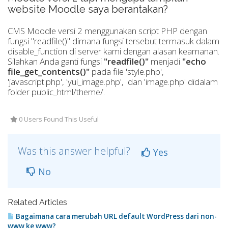
website Moodle saya berantakan?
CMS Moodle versi 2 menggunakan script PHP dengan
fungsi "readfile()" dimana fungsi tersebut termasuk dalam
disable_function di server kami dengan alasan keamanan.
Silahkan Anda ganti fungsi
"readfile()"
menjadi
"echo
file_get_contents()"
pada file 'style.php',
'javascript.php', 'yui_image.php', dan 'image.php' didalam
folder public_html/theme/.
0 Users Found This Useful
Was this answer helpful?
Yes
No
Related Articles
Bagaimana cara merubah URL default WordPress dari non-
www ke www?