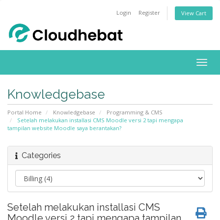
Login
Register
View Cart
Togg
navig
Knowledgebase
Portal Home
Knowledgebase
Programming & CMS
Setelah melakukan installasi CMS Moodle versi 2 tapi mengapa
tampilan website Moodle saya berantakan?
Categories
Setelah melakukan installasi CMS
Moodle versi 2 tapi mengapa tampilan